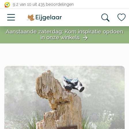
close
9.2 van 10
uit 435 beoordelingen
Aanstaande zaterdag: Kom inspiratie opdoen
in onze winkels
arrow_forward
close