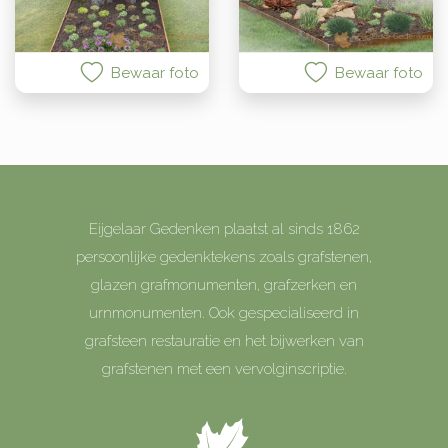
Bewaar foto
Bewaar foto
Eijgelaar Gedenken plaatst al sinds 1862
persoonlijke gedenktekens zoals grafstenen,
glazen grafmonumenten, grafzerken en
urnmonumenten. Ook gespecialiseerd in
grafsteen restauratie en het bijwerken van
grafstenen met een vervolginscriptie.