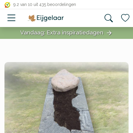
close
9.2 van 10
uit 435 beoordelingen
Vandaag: Extra inspiratiedagen
arrow_forward
close