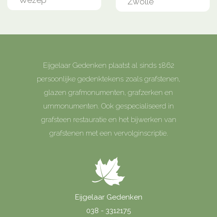
Wezep
Zwolle
Eijgelaar Gedenken plaatst al sinds 1862
persoonlijke gedenktekens zoals grafstenen,
glazen grafmonumenten, grafzerken en
urnmonumenten. Ook gespecialiseerd in
grafsteen restauratie en het bijwerken van
grafstenen met een vervolginscriptie.
Eijgelaar Gedenken
038 - 3312175