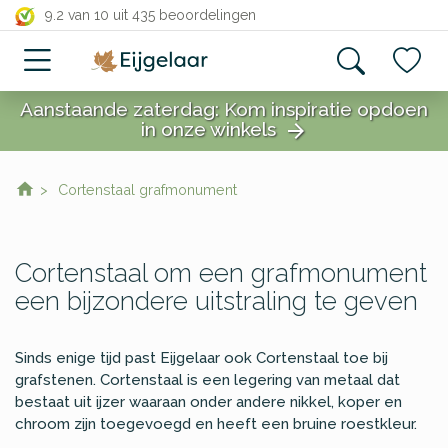
close
9.2 van 10
uit 435 beoordelingen
Aanstaande zaterdag: Kom inspiratie opdoen
in onze winkels
arrow_forward
close
Cortenstaal grafmonument
Cortenstaal om een grafmonument
een bijzondere uitstraling te geven
Sinds enige tijd past Eijgelaar ook Cortenstaal toe bij
grafstenen. Cortenstaal is een legering van metaal dat
bestaat uit ijzer waaraan onder andere nikkel, koper en
chroom zijn toegevoegd en heeft een bruine roestkleur.