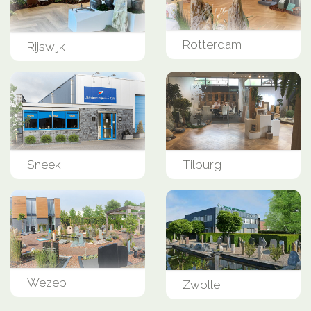
Rotterdam
Rijswijk
Sneek
Tilburg
Wezep
Zwolle