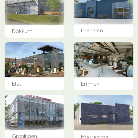
Drachten
Dokkum
Elst
Emmen
Groningen
Hoogeveen