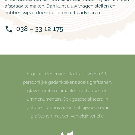
afspraak te maken. Dan kunt u uw vragen stellen en
hebben wij voldoende tijd om u te adviseren.
038 – 33 12 175
phone
Eijgelaar Gedenken plaatst al sinds 1862
persoonlijke gedenktekens zoals grafstenen,
glazen grafmonumenten, grafzerken en
urnmonumenten. Ook gespecialiseerd in
grafsteen restauratie en het bijwerken van
grafstenen met een vervolginscriptie.