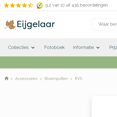
9.2 van 10
uit 435 beoordelingen
keyboard_arrow_down
keyboard_arrow_down
Collecties
Fotoboek
Informatie
Prij
Accessoires
Bloempotten
RVS