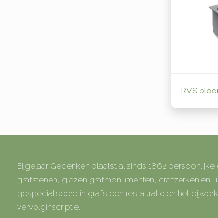
RVS blo
Eijgelaar Gedenken plaatst al sinds 1862 persoonlijk
grafstenen, glazen grafmonumenten, grafzerken en
gespecialiseerd in grafsteen restauratie en het bijwe
vervolginscriptie.