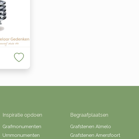
Inspiratie opdoen
Begraafplaatsen
Grafmonumenten
Grafstenen Almelo
Urnmonumenten
Grafstenen Amersfoort