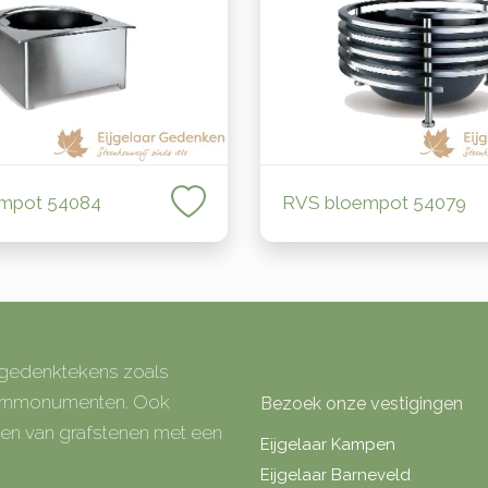
empot 54084
RVS bloempot 54079
e gedenktekens zoals
 urnmonumenten. Ook
Bezoek onze vestigingen
rken van grafstenen met een
Eijgelaar Kampen
Eijgelaar Barneveld