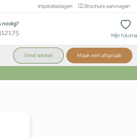
Inspiratiedagen
Brochure aanvragen
s nodig?
312175
Mijn fotom
Vind winkel
Maak een afspraak