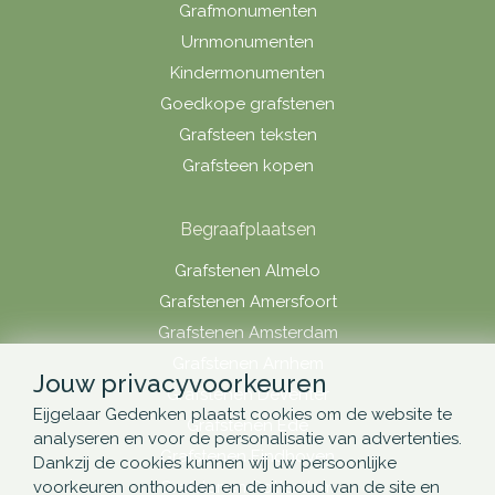
Grafmonumenten
Urnmonumenten
Kindermonumenten
Goedkope grafstenen
Grafsteen teksten
Grafsteen kopen
Begraafplaatsen
Grafstenen Almelo
Grafstenen Amersfoort
Grafstenen Amsterdam
Grafstenen Arnhem
Jouw privacyvoorkeuren
Grafstenen Deventer
Eijgelaar Gedenken plaatst cookies om de website te
Grafstenen Ede
analyseren en voor de personalisatie van advertenties.
Grafstenen Eindhoven
Dankzij de cookies kunnen wij uw persoonlijke
Grafstenen Rotterdam
voorkeuren onthouden en de inhoud van de site en