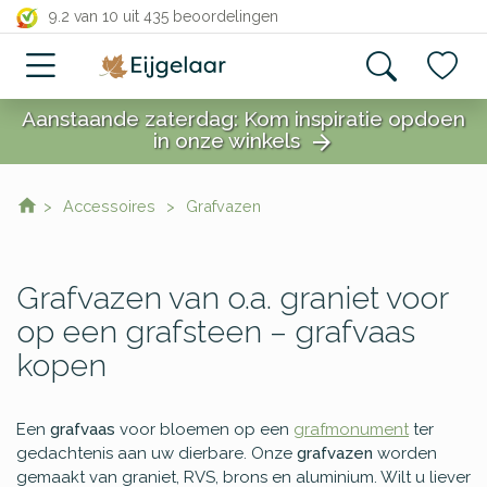
close
9.2 van 10
uit 435 beoordelingen
Aanstaande zaterdag: Kom inspiratie opdoen
in onze winkels
arrow_forward
close
Accessoires
Grafvazen
Grafvazen van o.a. graniet voor
op een grafsteen – grafvaas
kopen
Een
grafvaas
voor bloemen op een
grafmonument
ter
gedachtenis aan uw dierbare. Onze
grafvazen
worden
gemaakt van graniet, RVS, brons en aluminium. Wilt u liever