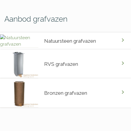
Aanbod grafvazen
chevron_right
Natuursteen grafvazen
chevron_right
RVS grafvazen
chevron_right
Bronzen grafvazen