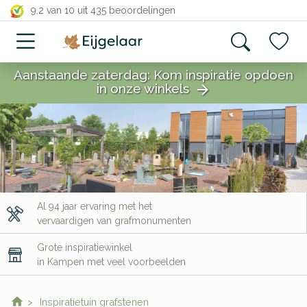
close
9.2 van 10
uit 435 beoordelingen
Aanstaande zaterdag: Kom inspiratie opdoen
in onze winkels
arrow_forward
close
Al 94 jaar ervaring met het
vervaardigen van grafmonumenten
Grote inspiratiewinkel
in Kampen met veel voorbeelden
Inspiratietuin grafstenen