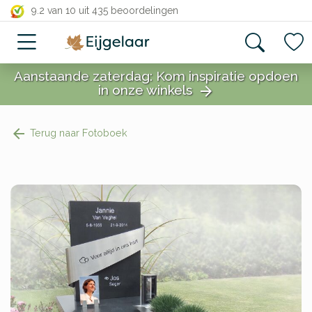
close
9.2 van 10
uit 435 beoordelingen
Aanstaande zaterdag: Kom inspiratie opdoen
in onze winkels
arrow_forward
close
Terug naar Fotoboek