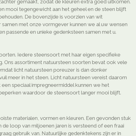
 zachter gemaakt, zodat de kleuren extra goed uitkomen.
n mooi tegengewicht aan het geheel en de steen blijft
 behouden. De bovenzijde is voorzien van wit
aar samen met onze vormgever kunnen we al uw wensen
en passende en unieke gedenksteen samen met u.
soorten. Iedere steensoort met haar eigen specifieke
ng. Ons assortiment natuursteen soorten bevat ook vele
Omdat licht natuursteen poreuzer is dan donker
vuil meer in het steen. Licht natuursteen vereist daarom
 een speciaal impregneermiddel kunnen we het
 beperken waardoor de steensoort langer mooi blijft.
oiste materialen, vormen en kleuren. Een gevonden stuk
de loop van miljoenen jaren is versteend of een fraai
aag gebruik van. Natuurlijke gedenktekens zijn er in