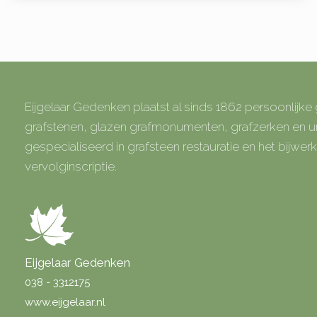
Eijgelaar Gedenken plaatst al sinds 1862 persoonlijk
grafstenen, glazen grafmonumenten, grafzerken en
gespecialiseerd in grafsteen restauratie en het bijwe
vervolginscriptie.
Eijgelaar Gedenken
038 - 3312175
www.eijgelaar.nl