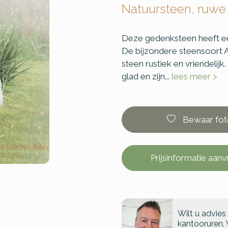
Natuursteen, ruwe
Deze gedenksteen heeft ee
De bijzondere steensoort 
steen rustiek en vriendelij
glad en zijn...
lees meer >
Bewaar fot
Prijsinformatie aan
Wilt u advies
kantooruren. 