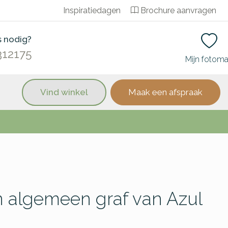
Inspiratiedagen
Brochure aanvragen
s nodig?
312175
Mijn fotom
Vind winkel
Maak een afspraak
 algemeen graf van Azul