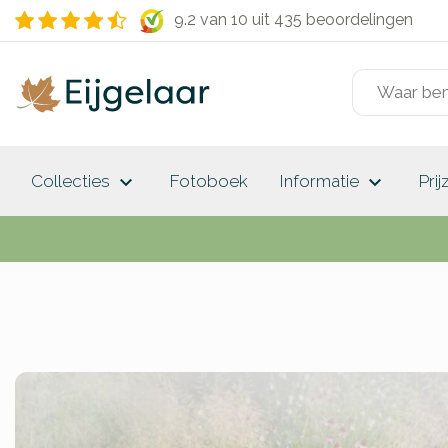
9.2 van 10
uit 435 beoordelingen
keyboard_arrow_down
keyboard_arrow_down
Collecties
Fotoboek
Informatie
Prij