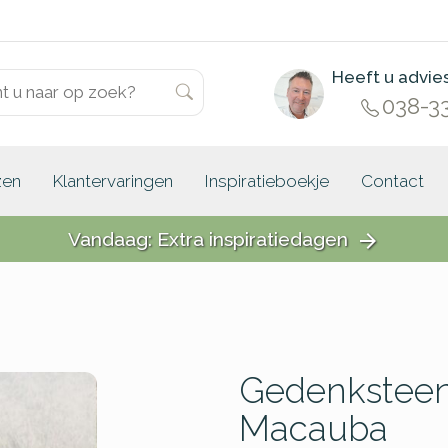
Heeft u advie
038-3
zen
Klantervaringen
Inspiratieboekje
Contact
Vandaag: Extra inspiratiedagen
arrow_forward
Gedenksteen
Macauba