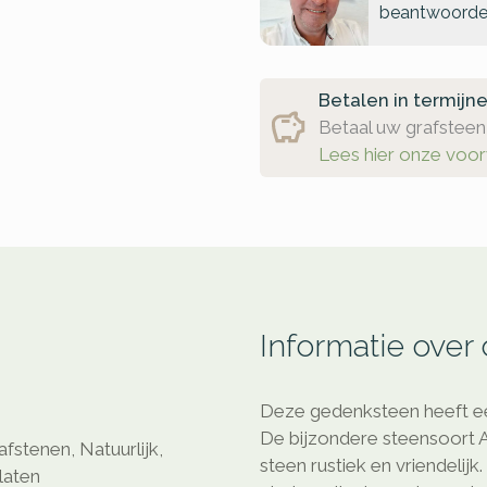
beantwoorde
Betalen in termijn
Betaal uw grafsteen 
Lees hier onze voo
Informatie over
Deze gedenksteen heeft ee
De bijzondere steensoort 
fstenen, Natuurlijk,
steen rustiek en vriendelij
laten