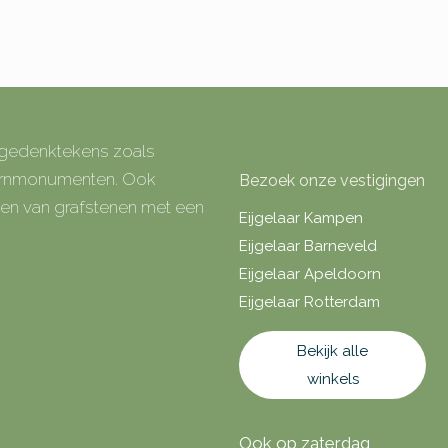
e gedenktekens zoals
 urnmonumenten. Ook
Bezoek onze vestigingen
rken van grafstenen met een
Eijgelaar Kampen
Eijgelaar Barneveld
Eijgelaar Apeldoorn
Eijgelaar Rotterdam
Bekijk alle
winkels
Ook op zaterdag