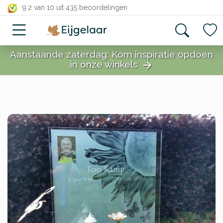
close
9.2 van 10
uit 435 beoordelingen
Aanstaande zaterdag: Kom inspiratie opdoen
in onze winkels
arrow_forward
close