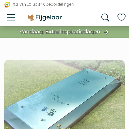
close
9.2 van 10
uit 435 beoordelingen
Vandaag: Extra inspiratiedagen
arrow_forward
close