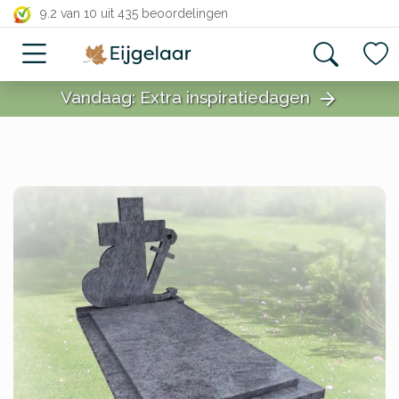
close
9.2 van 10
uit 435 beoordelingen
Vandaag: Extra inspiratiedagen
arrow_forward
close