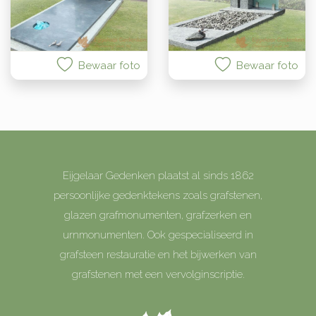
Bewaar foto
Bewaar foto
Eijgelaar Gedenken plaatst al sinds 1862
persoonlijke gedenktekens zoals grafstenen,
glazen grafmonumenten, grafzerken en
urnmonumenten. Ook gespecialiseerd in
grafsteen restauratie en het bijwerken van
grafstenen met een vervolginscriptie.