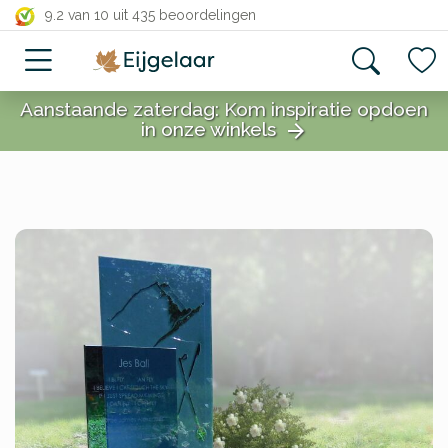
close
9.2 van 10
uit 435 beoordelingen
Aanstaande zaterdag: Kom inspiratie opdoen
in onze winkels
arrow_forward
close