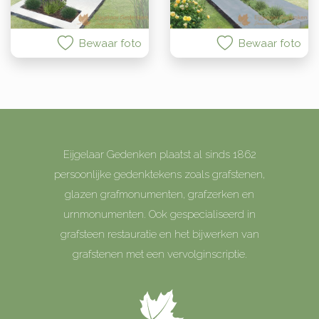
Bewaar foto
Bewaar foto
Eijgelaar Gedenken plaatst al sinds 1862
persoonlijke gedenktekens zoals grafstenen,
glazen grafmonumenten, grafzerken en
urnmonumenten. Ook gespecialiseerd in
grafsteen restauratie en het bijwerken van
grafstenen met een vervolginscriptie.