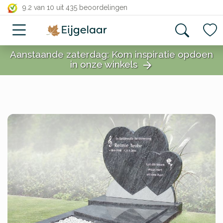
close
9.2 van 10
uit 435 beoordelingen
Aanstaande zaterdag: Kom inspiratie opdoen
in onze winkels
arrow_forward
close