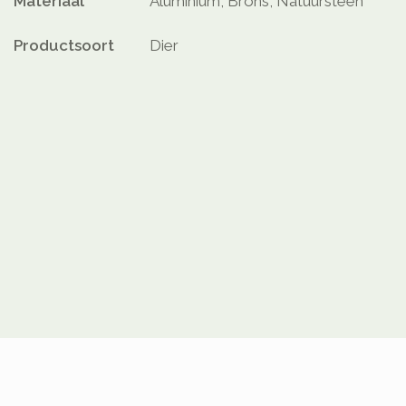
Materiaal
Aluminium, Brons, Natuursteen
Productsoort
Dier