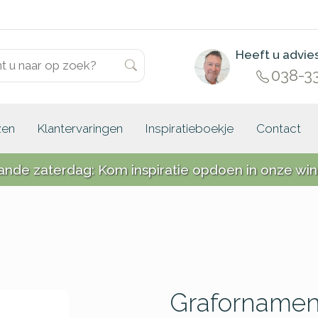
Heeft u advie
038-3
zen
Klantervaringen
Inspiratieboekje
Contact
ande zaterdag: Kom inspiratie opdoen in onze win
Grafornament