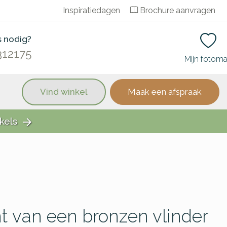
Inspiratiedagen
Brochure aanvragen
s nodig?
312175
Mijn fotom
Vind winkel
Maak een afspraak
kels
arrow_forward
 van een bronzen vlinder