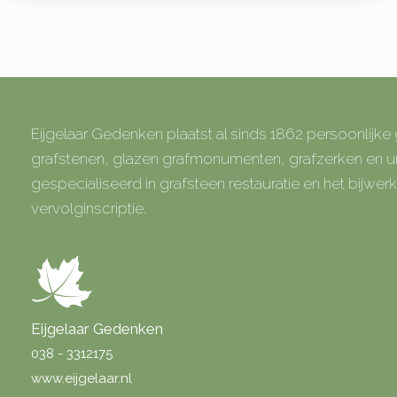
Eijgelaar Gedenken plaatst al sinds 1862 persoonlijk
grafstenen, glazen grafmonumenten, grafzerken en
gespecialiseerd in grafsteen restauratie en het bijwe
vervolginscriptie.
Eijgelaar Gedenken
038 - 3312175
www.eijgelaar.nl