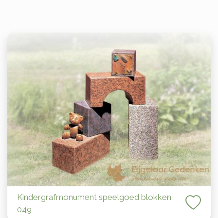
Kindergrafmonument speelgoed blokken
049