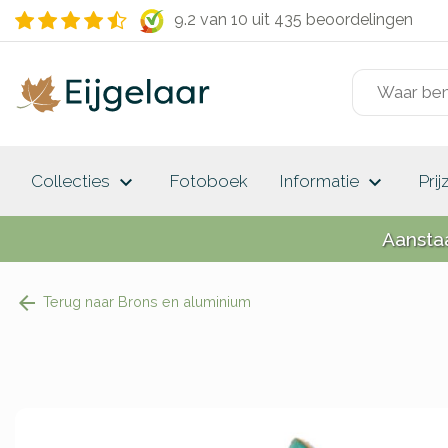
9.2 van 10
uit 435 beoordelingen
keyboard_arrow_down
keyboard_arrow_down
Collecties
Fotoboek
Informatie
Prij
Aansta
Terug naar Brons en aluminium