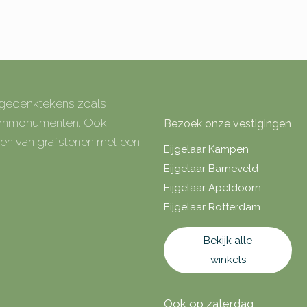
e gedenktekens zoals
 urnmonumenten. Ook
Bezoek onze vestigingen
rken van grafstenen met een
Eijgelaar Kampen
Eijgelaar Barneveld
Eijgelaar Apeldoorn
Eijgelaar Rotterdam
Bekijk alle
winkels
Ook op zaterdag