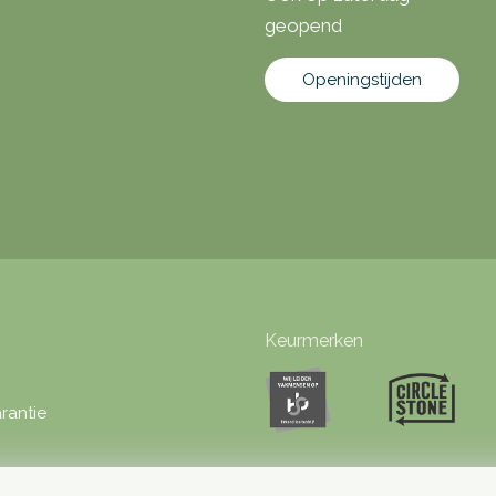
geopend
Openingstijden
Keurmerken
rantie