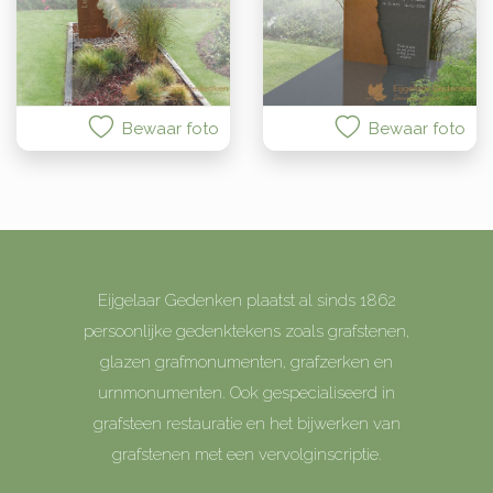
Bewaar foto
Bewaar foto
Eijgelaar Gedenken plaatst al sinds 1862
persoonlijke gedenktekens zoals grafstenen,
glazen grafmonumenten, grafzerken en
urnmonumenten. Ook gespecialiseerd in
grafsteen restauratie en het bijwerken van
grafstenen met een vervolginscriptie.