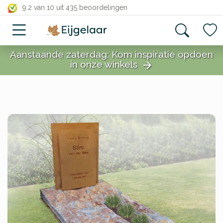
close
9.2 van 10
uit 435 beoordelingen
Aanstaande zaterdag: Kom inspiratie opdoen
in onze winkels
arrow_forward
close