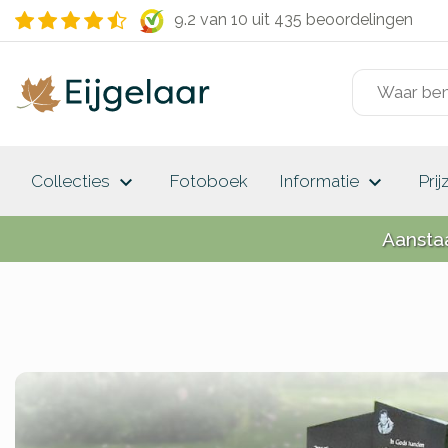
9.2 van 10
uit 435 beoordelingen
keyboard_arrow_down
keyboard_arrow_down
Collecties
Fotoboek
Informatie
Prij
Aansta