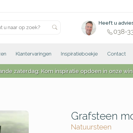
Heeft u advie
038-3
zen
Klantervaringen
Inspiratieboekje
Contact
ande zaterdag: Kom inspiratie opdoen in onze win
Grafsteen m
Natuursteen