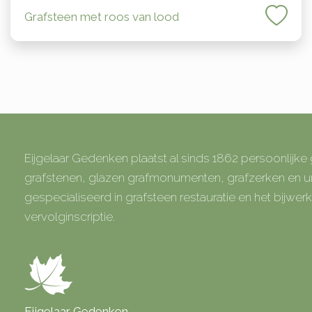
Grafsteen met roos van lood
Eijgelaar Gedenken plaatst al sinds 1862 persoonlijk
grafstenen, glazen grafmonumenten, grafzerken en
gespecialiseerd in grafsteen restauratie en het bijwe
vervolginscriptie.
Eijgelaar Gedenken