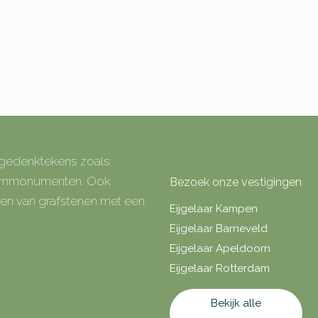
e gedenktekens zoals
 urnmonumenten. Ook
Bezoek onze vestigingen
rken van grafstenen met een
Eijgelaar Kampen
Eijgelaar Barneveld
Eijgelaar Apeldoorn
Eijgelaar Rotterdam
Bekijk alle