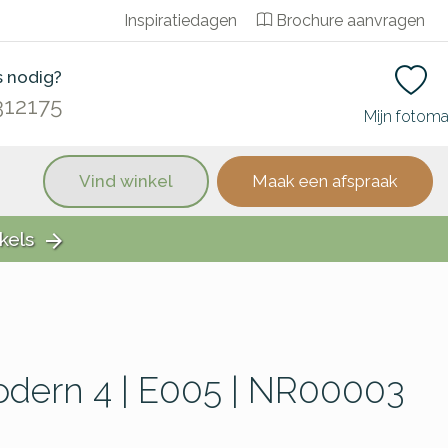
Inspiratiedagen
Brochure aanvragen
s nodig?
312175
Mijn fotom
Vind winkel
Maak een afspraak
kels
arrow_forward
odern 4 | E005 | NR00003