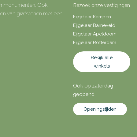
 urnmonumenten. Ook
Bezoek onze vestigingen
rken van grafstenen met een
Eijgelaar Kampen
Eijgelaar Barneveld
Eijgelaar Apeldoorn
Eijgelaar Rotterdam
Bekijk alle
winkels
Ook op zaterdag
geopend
Openingstijden