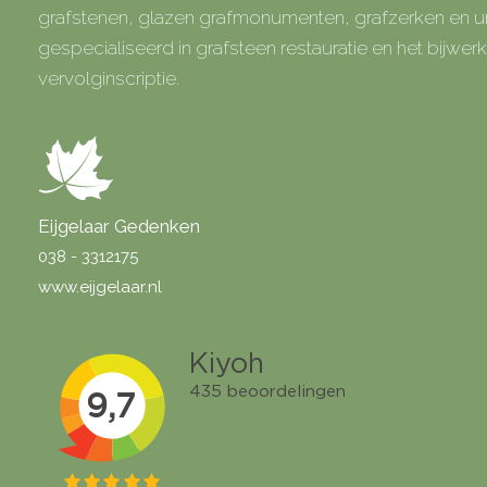
grafstenen, glazen grafmonumenten, grafzerken en
gespecialiseerd in grafsteen restauratie en het bijwe
vervolginscriptie.
Eijgelaar Gedenken
038 - 3312175
www.eijgelaar.nl