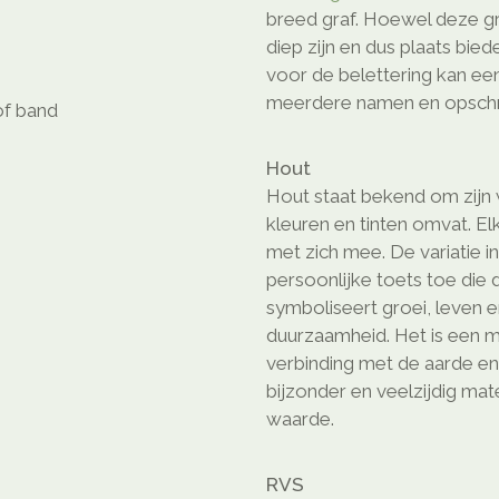
breed graf. Hoewel deze gr
diep zijn en dus plaats bie
voor de belettering kan ee
meerdere namen en opschri
of band
Hout
Hout staat bekend om zijn w
kleuren en tinten omvat. El
met zich mee. De variatie i
persoonlijke toets toe die
symboliseert groei, leven en
duurzaamheid. Het is een m
verbinding met de aarde en
bijzonder en veelzijdig ma
waarde.
RVS