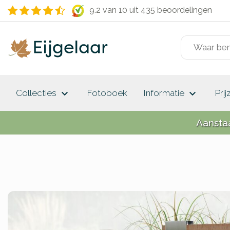
9.2 van 10
uit 435 beoordelingen
keyboard_arrow_down
keyboard_arrow_down
Collecties
Fotoboek
Informatie
Prij
Aansta