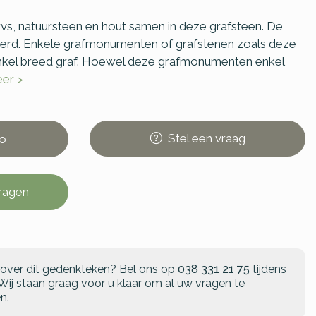
s, natuursteen en hout samen in deze grafsteen. De
elaserd. Enkele grafmonumenten of grafstenen zoals deze
nkel breed graf. Hoewel deze grafmonumenten enkel
eer >
Stel
een
vraag
o
vragen
 over dit gedenkteken?
Bel ons op
038 331 21 75
tijdens
Wij staan graag voor u klaar om al uw vragen te
n.