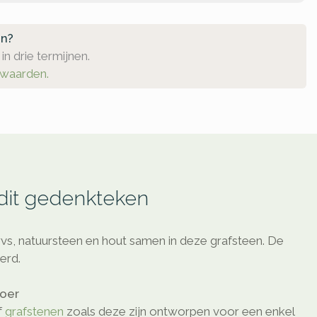
en?
in drie termijnen.
rwaarden.
 dit gedenkteken
s, natuursteen en hout samen in deze grafsteen. De
serd.
loer
f
grafstenen
zoals deze zijn ontworpen voor een enkel