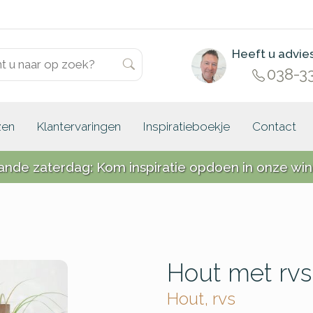
Heeft u advie
038-3
zen
Klantervaringen
Inspiratieboekje
Contact
ande zaterdag: Kom inspiratie opdoen in onze win
Hout met rvs
Hout, rvs