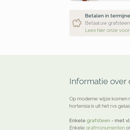
Betalen in termijn
Betaal uw grafsteen 
Lees hier onze voo
Informatie over
Op moderne wijze komen rv
hortensia is uit het rvs gela
Enkele
grafsteen
- met v
Enkele
grafmonumenten
o