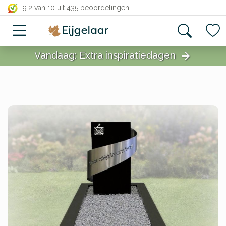
close
9.2 van 10
uit 435 beoordelingen
Vandaag: Extra inspiratiedagen
arrow_forward
close