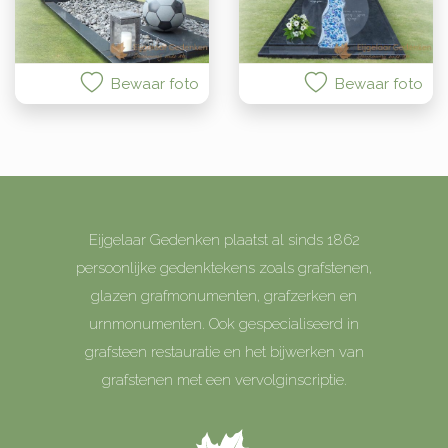
Bewaar foto
Bewaar foto
Eijgelaar Gedenken plaatst al sinds 1862
persoonlijke gedenktekens zoals grafstenen,
glazen grafmonumenten, grafzerken en
urnmonumenten. Ook gespecialiseerd in
grafsteen restauratie en het bijwerken van
grafstenen met een vervolginscriptie.