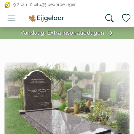
close
9.2 van 10
uit 435 beoordelingen
Vandaag: Extra inspiratiedagen
arrow_forward
close