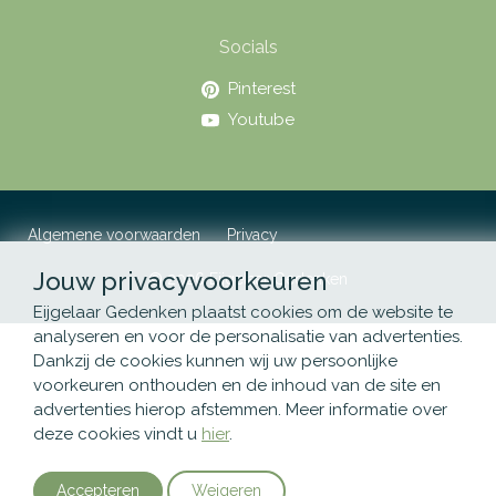
Socials
Pinterest
Youtube
Algemene voorwaarden
Privacy
Jouw privacyvoorkeuren
© 2026 Eijgelaar Gedenken
Eijgelaar Gedenken plaatst cookies om de website te
analyseren en voor de personalisatie van advertenties.
Dankzij de cookies kunnen wij uw persoonlijke
voorkeuren onthouden en de inhoud van de site en
advertenties hierop afstemmen. Meer informatie over
deze cookies vindt u
hier
.
Accepteren
Weigeren