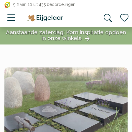
close
9.2 van 10
uit 435 beoordelingen
Aanstaande zaterdag: Kom inspiratie opdoen
in onze winkels
arrow_forward
close