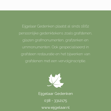
Eijgelaar Gedenken plaatst al sinds 1862
persoonlijke gedenktekens zoals grafstenen,
glazen grafmonumenten, grafzerken en
urnmonumenten. Ook gespecialiseerd in
grafsteen restauratie en het bijwerken van
grafstenen met een vervolginscriptie.
Eijgelaar Gedenken
038 - 3312175
www.eijgelaar.nl