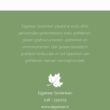
Eijgelaar Gedenken plaatst al sinds 1862
persoonlijke gedenktekens zoals grafstenen,
glazen grafmonumenten, grafzerken en
urnmonumenten. Ook gespecialiseerd in
grafsteen restauratie en het bijwerken van
grafstenen met een vervolginscriptie.
Eijgelaar Gedenken
038 - 3312175
www.eijgelaar.nl