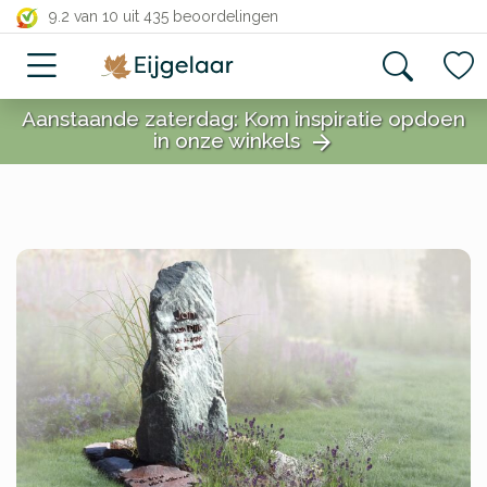
close
9.2 van 10
uit 435 beoordelingen
Aanstaande zaterdag: Kom inspiratie opdoen
in onze winkels
arrow_forward
close