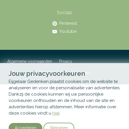
Socials
Pinterest
Youtube
Algemene voorwaarden
Privacy
Jouw privacyvoorkeuren
© 2026 Eijgelaar Gedenken
Eijgelaar Gedenken plaatst cookies om de website te
analyseren en voor de personalisatie van advertenties.
Dankzij de cookies kunnen wij uw persoonlijke
voorkeuren onthouden en de inhoud van de site en
advertenties hierop afstemmen. Meer informatie over
deze cookies vindt u
hier
.
Accepteren
Weigeren