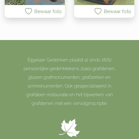
Bewaar foto
Bewaar foto
Eijgelaar Gedenken plaatst al sinds 1862
persoonlijke gedenktekens zoals grafstenen,
glazen grafmonumenten, grafzerken en
urnmonumenten. Ook gespecialiseerd in
grafsteen restauratie en het bijwerken van
grafstenen met een vervolginscriptie.