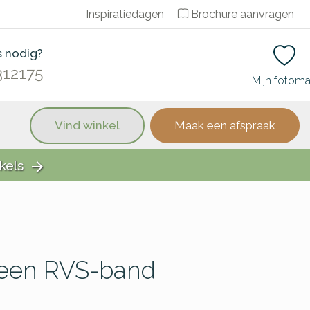
Inspiratiedagen
Brochure aanvragen
s nodig?
312175
Mijn fotom
Vind winkel
Maak een afspraak
kels
arrow_forward
teen RVS-band