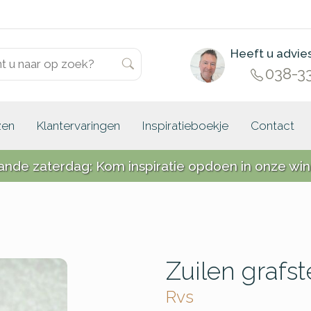
Heeft u advie
038-3
zen
Klantervaringen
Inspiratieboekje
Contact
ande zaterdag: Kom inspiratie opdoen in onze win
Zuilen grafs
Rvs