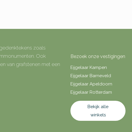
e gedenktekens zoals
 urnmonumenten. Ook
Bezoek onze vestigingen
rken van grafstenen met een
Eijgelaar Kampen
Eijgelaar Barneveld
Eijgelaar Apeldoorn
Eijgelaar Rotterdam
Bekijk alle
winkels