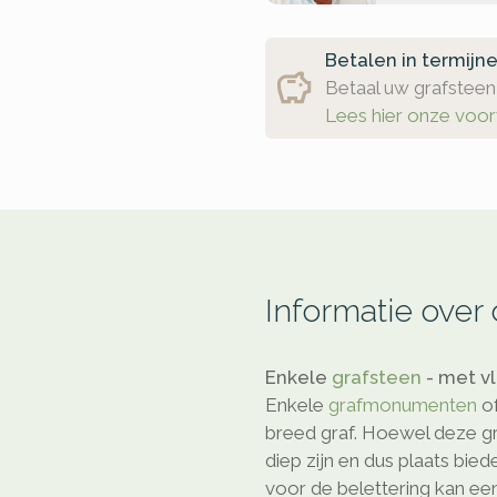
Betalen in termijn
Betaal uw grafsteen 
Lees hier onze voo
Informatie over
Enkele
grafsteen
- met v
Enkele
grafmonumenten
o
breed graf. Hoewel deze gr
diep zijn en dus plaats bie
voor de belettering kan ee