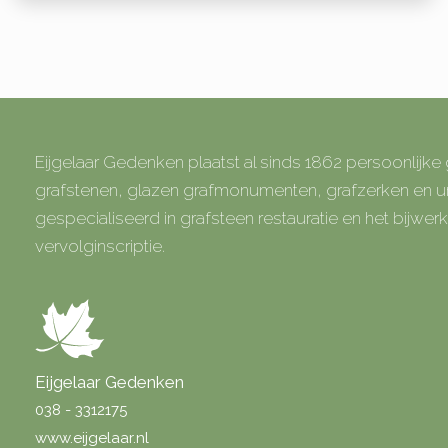
Eijgelaar Gedenken plaatst al sinds 1862 persoonlijk
grafstenen, glazen grafmonumenten, grafzerken en
gespecialiseerd in grafsteen restauratie en het bijwe
vervolginscriptie.
Eijgelaar Gedenken
038 - 3312175
www.eijgelaar.nl