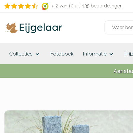
9.2 van 10
uit 435 beoordelingen
keyboard_arrow_down
keyboard_arrow_down
Collecties
Fotoboek
Informatie
Prij
Aansta