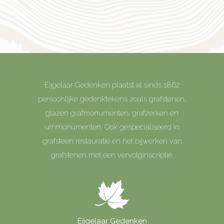
Eijgelaar Gedenken plaatst al sinds 1862
persoonlijke gedenktekens zoals grafstenen,
glazen grafmonumenten, grafzerken en
urnmonumenten. Ook gespecialiseerd in
grafsteen restauratie en het bijwerken van
grafstenen met een vervolginscriptie.
Eijgelaar Gedenken