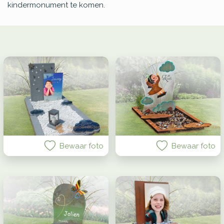
kindermonument te komen.
Grafstenen
met
vlinder
Natuursteen
grafstenen
Grafzerken
Hartvorm
grafsteen
Islamitische
grafstenen
Kindermonumenten
Kleine
grafstenen
Bewaar foto
Bewaar foto
Natuurlijk
en
zwerfkeien
RVS
grafstenen
Staande
grafstenen