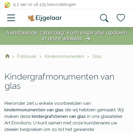
close
9.2 van 10
uit 435 beoordelingen
Categorieën
Algemene
Aanstaande zaterdag: Kom inspiratie opdoen
graven
in onze winkels
arrow_forward
Dubbelgraf
close
familiegraf
Engel
Fotoboek
Kindermonumenten
Glas
grafmonumenten
Glazen
grafmonumenten
Kindergrafmonumenten van
Goedkope
glas
grafstenen
Grafmonumenten
Houten
Hieronder ziet u enkele voorbeelden van
grafmonumenten
kindermonumenten van glas
die wij hebben gemaakt. Wji
Grafsteen
maken deze
kindergrafstenen van glas
in ons glasatelier
tempels
Art Emotions. U kunt samen met onze kunstenares uw
Cortenstaal
ideeën bespreken om zo tot het gewenste
grafstenen