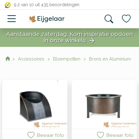
close
9.2 van 10
uit 435 beoordelingen
Sortering
Aanstaande zaterdag: Kom inspiratie opdoen
in onze winkels
arrow_forward
close
toon
resultaten
Accessoires
Bloempotten
Brons en Aluminium
Bewaar foto
Bewaar foto