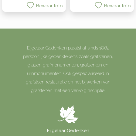
Bewaar foto
Bewaar foto
Eijgelaar Gedenken plaatst al sinds 1862
persoonlijke gedenktekens zoals grafstenen,
glazen grafmonumenten, grafzerken en
urnmonumenten. Ook gespecialiseerd in
grafsteen restauratie en het bijwerken van
grafstenen met een vervolginscriptie.
Eijgelaar Gedenken