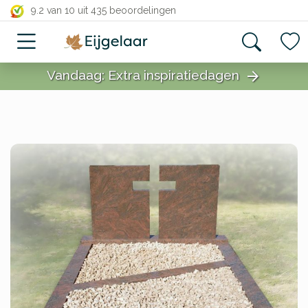
close
9.2 van 10
uit 435 beoordelingen
Vandaag: Extra inspiratiedagen
arrow_forward
close