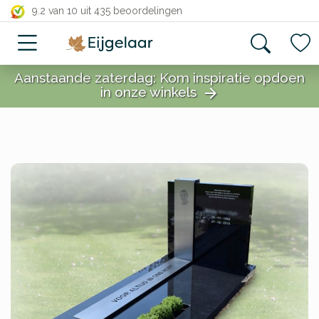
close
9.2 van 10
uit 435 beoordelingen
Aanstaande zaterdag: Kom inspiratie opdoen
in onze winkels
arrow_forward
close