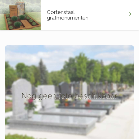
Cortenstaal
chevron_right
grafmonumenten