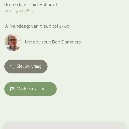
Rotterdam (Zuid-Holland)
010 – 307 2842
Vandaag: van 09:00 tot 17:00
access_time
Uw adviseur: Ben Dammers
Stel uw vraag
Maak een afspraak