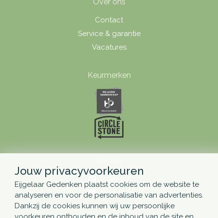
Over ons
Contact
Service & garantie
Vacatures
Keurmerken
Socials
Jouw privacyvoorkeuren
Pinterest
Eijgelaar Gedenken plaatst cookies om de website te
Youtube
analyseren en voor de personalisatie van advertenties.
Dankzij de cookies kunnen wij uw persoonlijke
voorkeuren onthouden en de inhoud van de site en