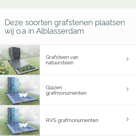
Deze soorten grafstenen plaatsen
wij o.a in Alblasserdam
Grafsteen van
chevron_right
natuursteen
Glazen
chevron_right
grafmonumenten
chevron_right
RVS grafmonumenten