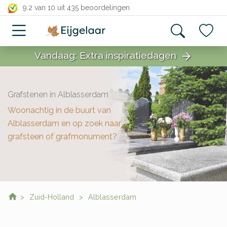
close
9.2 van 10
uit 435 beoordelingen
Vandaag: Extra inspiratiedagen
arrow_forward
close
Grafstenen in Alblasserdam
Woonachtig in de buurt van
Alblasserdam en op zoek naar
grafsteen of grafmonument?
Zuid-Holland
Alblasserdam