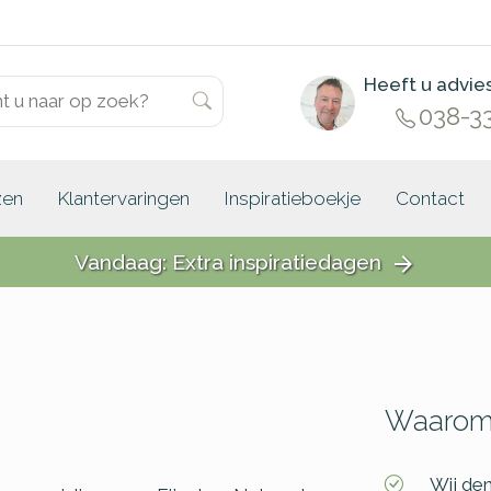
Heeft u advie
038-3
zen
Klantervaringen
Inspiratieboekje
Contact
Vandaag: Extra inspiratiedagen
arrow_forward
Waarom 
Wij de