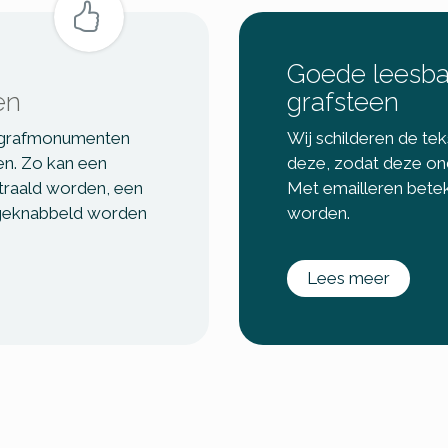
Goede leesba
en
grafsteen
n grafmonumenten
Wij schilderen de tek
en. Zo kan een
deze, zodat deze on
straald worden, een
Met emailleren betek
 geknabbeld worden
worden.
Lees meer