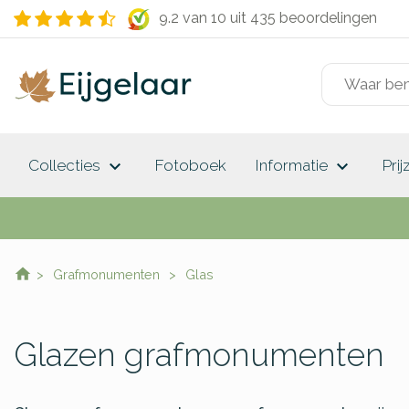
9.2 van 10
uit 435 beoordelingen
keyboard_arrow_down
keyboard_arrow_down
Collecties
Fotoboek
Informatie
Prij
Grafmonumenten
Glas
Glazen grafmonumenten