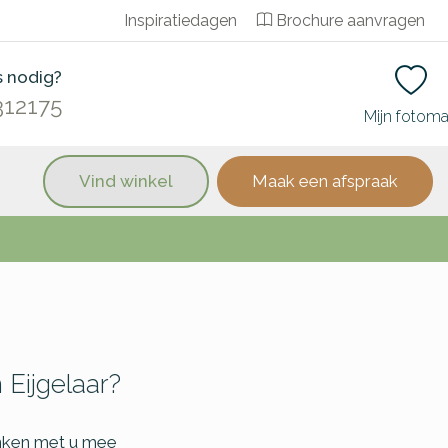
Inspiratiedagen
Brochure aanvragen
s nodig?
312175
Mijn fotom
Vind winkel
Maak een afspraak
Eijgelaar?
nken met u mee