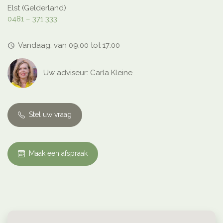
Elst (Gelderland)
0481 – 371 333
Vandaag: van 09:00 tot 17:00
access_time
Uw adviseur: Carla Kleine
Stel uw vraag
Maak een afspraak