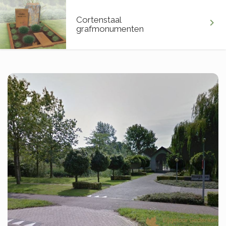
Cortenstaal
chevron_right
grafmonumenten