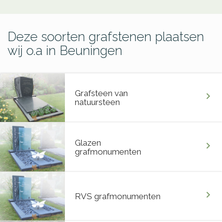
Deze soorten grafstenen plaatsen
wij o.a in Beuningen
Grafsteen van
chevron_right
natuursteen
Glazen
chevron_right
grafmonumenten
chevron_right
RVS grafmonumenten