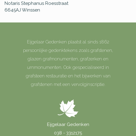
Notaris Stephanus Roesstraat
6645AJ
Winssen
Eijgelaar Gedenken plaatst al sinds 1862
persoonlijke gedenktekens zoals grafstenen,
glazen grafmonumenten, grafzerken en
urnmonumenten. Ook gespecialiseerd in
grafsteen restauratie en het bijwerken van
grafstenen met een vervolginscriptie.
Eijgelaar Gedenken
038 - 3312175