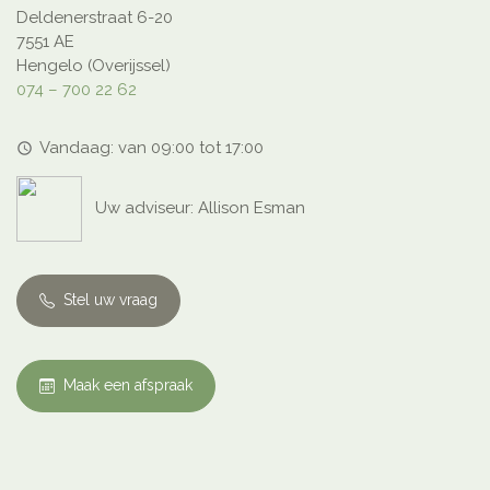
Deldenerstraat 6-20
7551 AE
Hengelo (Overijssel)
074 – 700 22 62
Vandaag: van 09:00 tot 17:00
access_time
Uw adviseur: Allison Esman
Stel uw vraag
Maak een afspraak