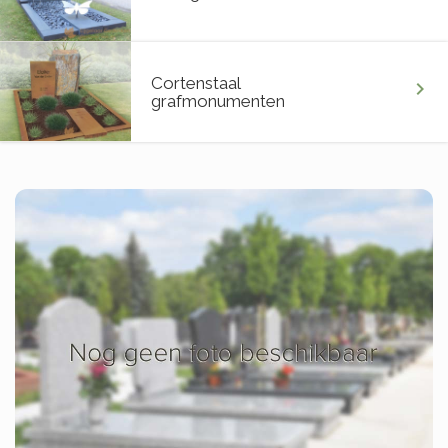
Cortenstaal
chevron_right
grafmonumenten