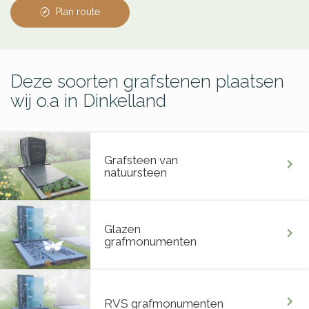
Plan route
Deze soorten grafstenen plaatsen
wij o.a in Dinkelland
Grafsteen van
chevron_right
natuursteen
Glazen
chevron_right
grafmonumenten
chevron_right
RVS grafmonumenten