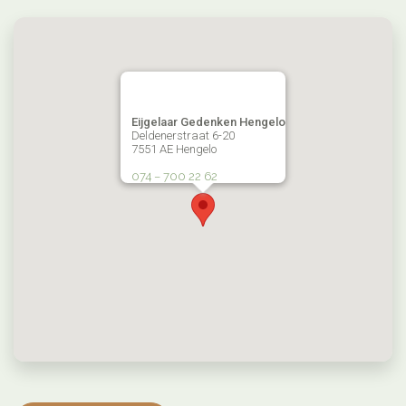
Eijgelaar Gedenken Hengelo
Deldenerstraat 6-20
7551 AE Hengelo
074 – 700 22 62