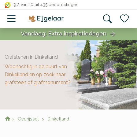
close
9.2 van 10
uit 435 beoordelingen
Vandaag: Extra inspiratiedagen
arrow_forward
close
Grafstenen in Dinkelland
Woonachtig in de buurt van
Dinkelland en op zoek naar
grafsteen of grafmonument?
Overijssel
Dinkelland