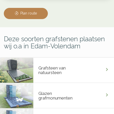
Plan route
Deze soorten grafstenen plaatsen
wij o.a in Edam-Volendam
Grafsteen van
chevron_right
natuursteen
Glazen
chevron_right
grafmonumenten