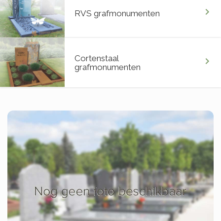
chevron_right
RVS grafmonumenten
Cortenstaal
chevron_right
grafmonumenten