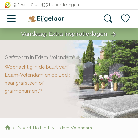
close
9.2 van 10
uit 435 beoordelingen
Vandaag: Extra inspiratiedagen
arrow_forward
close
Grafstenen in Edam-Volendam
Woonachtig in de buurt van
Edam-Volendam en op zoek
naar grafsteen of
grafmonument?
Noord-Holland
Edam-Volendam