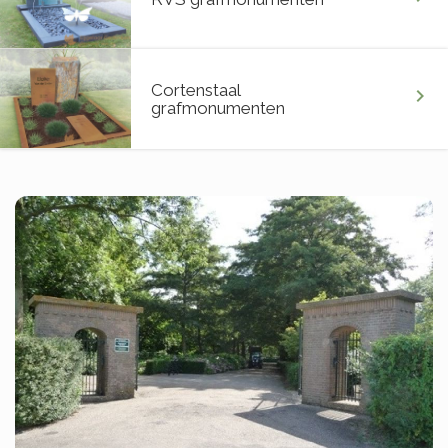
Cortenstaal
chevron_right
grafmonumenten