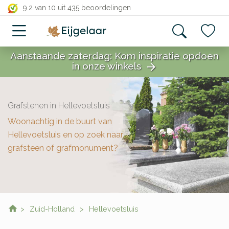
close
9.2 van 10
uit 435 beoordelingen
Aanstaande zaterdag: Kom inspiratie opdoen
in onze winkels
arrow_forward
close
Grafstenen in Hellevoetsluis
Woonachtig in de buurt van
Hellevoetsluis en op zoek naar
grafsteen of grafmonument?
Zuid-Holland
Hellevoetsluis