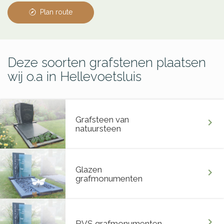
Plan route
Deze soorten grafstenen plaatsen
wij o.a in Hellevoetsluis
Grafsteen van
chevron_right
natuursteen
Glazen
chevron_right
grafmonumenten
chevron_right
RVS grafmonumenten