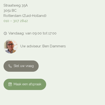
Straatweg 35A
3051 BC
Rotterdam (Zuid-Holland)
010 – 307 2842
Vandaag: van 09:00 tot 17:00
access_time
Uw adviseur: Ben Dammers
Stel uw vraag
Maak een afspraak