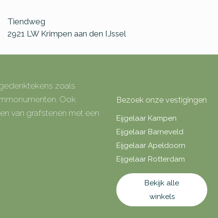
Tiendweg
2921 LW
Krimpen aan den IJssel
e gedenktekens zoals
 urnmonumenten. Ook
Bezoek onze vestigingen
rken van grafstenen met een
Eijgelaar Kampen
Eijgelaar Barneveld
Eijgelaar Apeldoorn
Eijgelaar Rotterdam
Bekijk alle
winkels