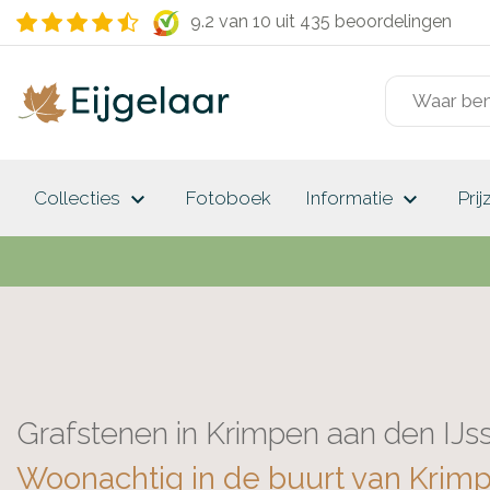
9.2 van 10
uit 435 beoordelingen
keyboard_arrow_down
keyboard_arrow_down
Collecties
Fotoboek
Informatie
Prij
Grafstenen in Krimpen aan den IJs
Woonachtig in de buurt van Krim