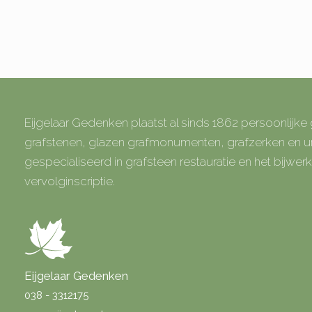
Eijgelaar Gedenken plaatst al sinds 1862 persoonlijk
grafstenen, glazen grafmonumenten, grafzerken en
gespecialiseerd in grafsteen restauratie en het bijwe
vervolginscriptie.
Eijgelaar Gedenken
038 - 3312175