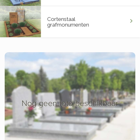
Cortenstaal
chevron_right
grafmonumenten