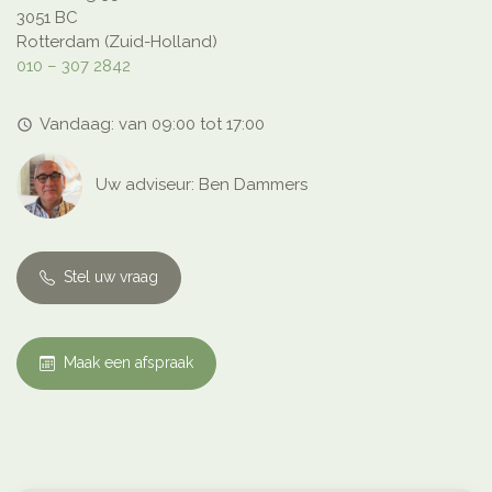
3051 BC
Rotterdam (Zuid-Holland)
010 – 307 2842
Vandaag: van 09:00 tot 17:00
access_time
Uw adviseur: Ben Dammers
Stel uw vraag
Maak een afspraak