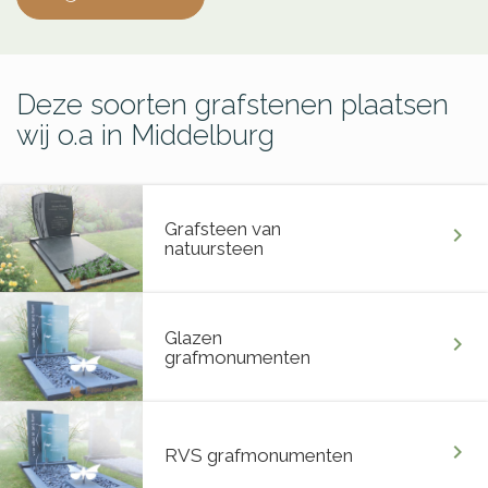
Deze soorten grafstenen plaatsen
wij o.a in Middelburg
Grafsteen van
chevron_right
natuursteen
Glazen
chevron_right
grafmonumenten
chevron_right
RVS grafmonumenten