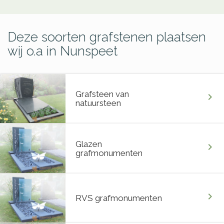
Deze soorten grafstenen plaatsen
wij o.a in Nunspeet
Grafsteen van
chevron_right
natuursteen
Glazen
chevron_right
grafmonumenten
chevron_right
RVS grafmonumenten