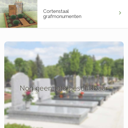
Cortenstaal
chevron_right
grafmonumenten