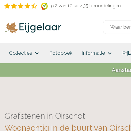
9.2 van 10
uit 435 beoordelingen
keyboard_arrow_down
keyboard_arrow_down
Collecties
Fotoboek
Informatie
Prij
Aansta
Grafstenen in Oirschot
Woonachtig in de buurt van Oirsc