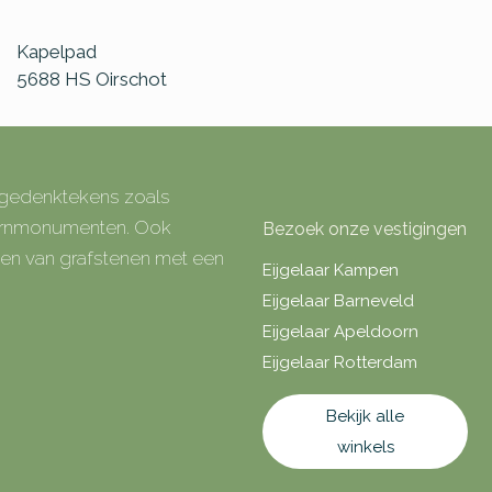
Kapelpad
5688 HS
Oirschot
e gedenktekens zoals
 urnmonumenten. Ook
Bezoek onze vestigingen
rken van grafstenen met een
Eijgelaar Kampen
Eijgelaar Barneveld
Eijgelaar Apeldoorn
Eijgelaar Rotterdam
Bekijk alle
winkels