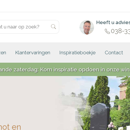
Heeft u advie
038-3
zen
Klantervaringen
Inspiratieboekje
Contact
ande zaterdag: Kom inspiratie opdoen in onze win
hot en