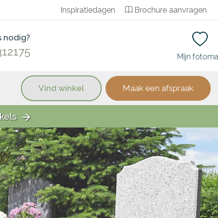
Inspiratiedagen
Brochure aanvragen
s nodig?
312175
Mijn fotom
Vind winkel
Maak een afspraak
kels
arrow_forward