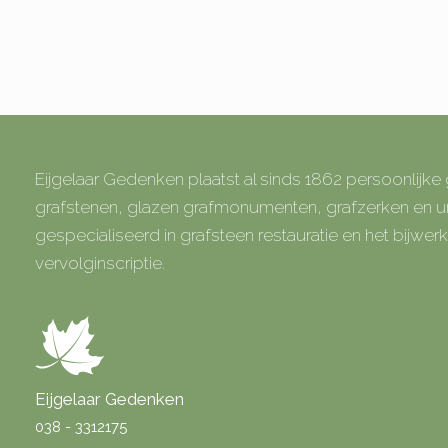
Eijgelaar Gedenken plaatst al sinds 1862 persoonlijk
grafstenen, glazen grafmonumenten, grafzerken en
gespecialiseerd in grafsteen restauratie en het bijwe
vervolginscriptie.
Eijgelaar Gedenken
038 - 3312175