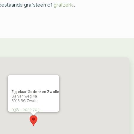
 bestaande grafsteen of
grafzerk
.
Eijgelaar Gedenken Zwolle
Galvaniweg 4a
8013 RG Zwolle
038 – 2022 703