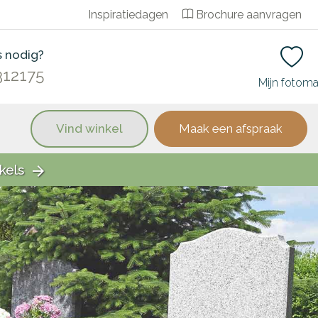
Inspiratiedagen
Brochure aanvragen
s nodig?
312175
Mijn fotom
Vind winkel
Maak een afspraak
kels
arrow_forward