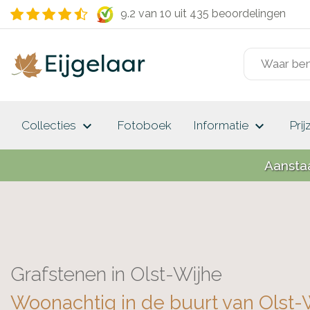
9.2 van 10
uit 435 beoordelingen
keyboard_arrow_down
keyboard_arrow_down
Collecties
Fotoboek
Informatie
Prij
Aansta
Grafstenen in Olst-Wijhe
Woonachtig in de buurt van Olst-