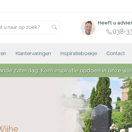
Heeft u advie
038-3
zen
Klantervaringen
Inspiratieboekje
Contact
ande zaterdag: Kom inspiratie opdoen in onze win
Wijhe