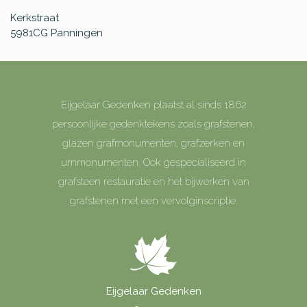
Kerkstraat
5981CG
Panningen
Eijgelaar Gedenken plaatst al sinds 1862
persoonlijke gedenktekens zoals grafstenen,
glazen grafmonumenten, grafzerken en
urnmonumenten. Ook gespecialiseerd in
grafsteen restauratie en het bijwerken van
grafstenen met een vervolginscriptie.
Eijgelaar Gedenken