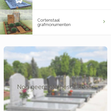
Cortenstaal
chevron_right
grafmonumenten