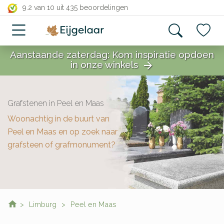
close
9.2 van 10
uit 435 beoordelingen
Aanstaande zaterdag: Kom inspiratie opdoen
in onze winkels
arrow_forward
close
Grafstenen in Peel en Maas
Woonachtig in de buurt van
Peel en Maas en op zoek naar
grafsteen of grafmonument?
Limburg
Peel en Maas