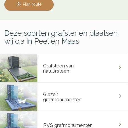
Plan route
Deze soorten grafstenen plaatsen
wij o.a in Peel en Maas
Grafsteen van
chevron_right
natuursteen
Glazen
chevron_right
grafmonumenten
chevron_right
RVS grafmonumenten