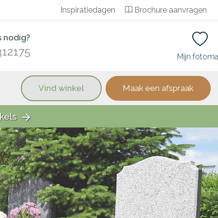
Inspiratiedagen
Brochure aanvragen
s nodig?
312175
Mijn fotom
Vind winkel
Maak een afspraak
kels
arrow_forward