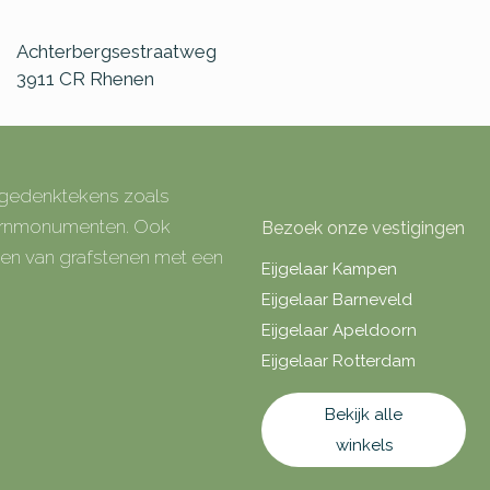
Achterbergsestraatweg
3911 CR
Rhenen
e gedenktekens zoals
 urnmonumenten. Ook
Bezoek onze vestigingen
rken van grafstenen met een
Eijgelaar Kampen
Eijgelaar Barneveld
Eijgelaar Apeldoorn
Eijgelaar Rotterdam
Bekijk alle
winkels