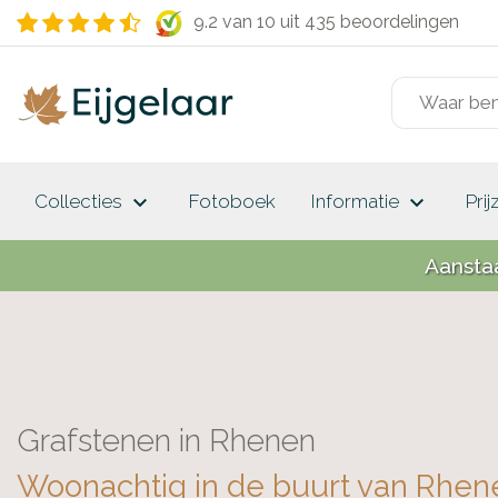
9.2 van 10
uit 435 beoordelingen
keyboard_arrow_down
keyboard_arrow_down
Collecties
Fotoboek
Informatie
Prij
Aansta
Grafstenen in Rhenen
Woonachtig in de buurt van Rhen