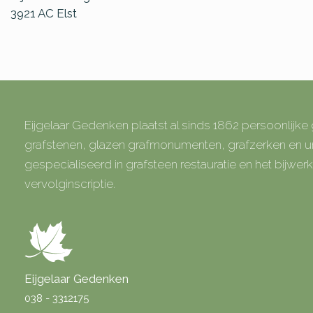
3921 AC
Elst
Eijgelaar Gedenken plaatst al sinds 1862 persoonlijk
grafstenen, glazen grafmonumenten, grafzerken en
gespecialiseerd in grafsteen restauratie en het bijwe
vervolginscriptie.
Eijgelaar Gedenken
038 - 3312175