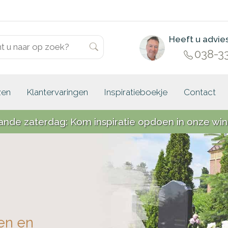
Heeft u advie
038-3
zen
Klantervaringen
Inspiratieboekje
Contact
ande zaterdag: Kom inspiratie opdoen in onze win
en en