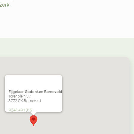
zerk
.
Eijgelaar Gedenken Barneveld
Torenplein 37
3772 CX Barneveld
0342 401 315