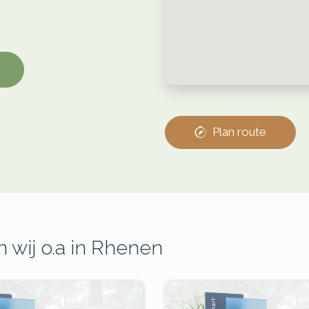
Plan route
 wij o.a in Rhenen