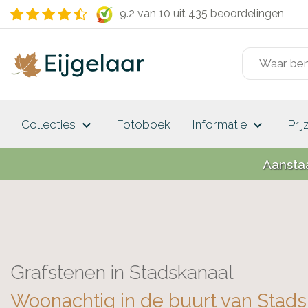
9.2 van 10
uit 435 beoordelingen
keyboard_arrow_down
keyboard_arrow_down
Collecties
Fotoboek
Informatie
Prij
Aansta
Grafstenen in Stadskanaal
Woonachtig in de buurt van Stads