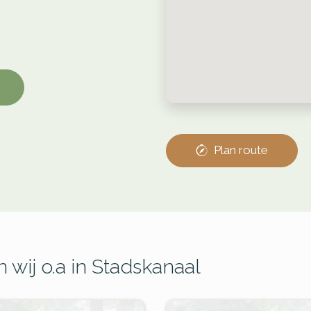
Plan route
 wij o.a in Stadskanaal