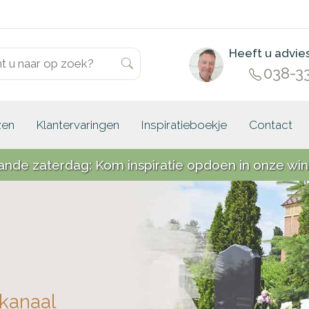
Heeft u advie
038-3
zen
Klantervaringen
Inspiratieboekje
Contact
ande zaterdag: Kom inspiratie opdoen in onze win
kanaal