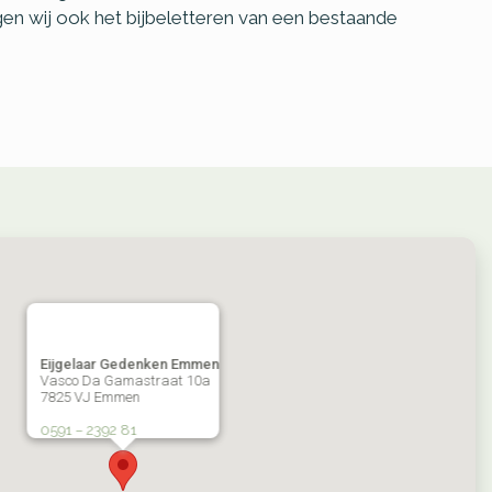
en wij ook het bijbeletteren van een bestaande
Eijgelaar Gedenken Emmen
Vasco Da Gamastraat 10a
7825 VJ Emmen
0591 – 2392 81