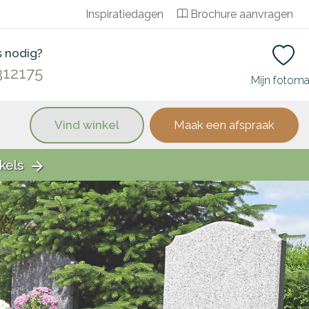
Inspiratiedagen
Brochure aanvragen
s nodig?
312175
Mijn fotom
Vind winkel
Maak een afspraak
kels
arrow_forward