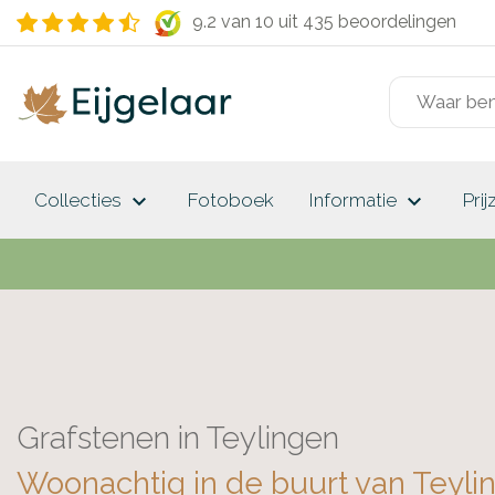
9.2 van 10
uit 435 beoordelingen
keyboard_arrow_down
keyboard_arrow_down
Collecties
Fotoboek
Informatie
Prij
Grafstenen in Teylingen
Woonachtig in de buurt van Teyli