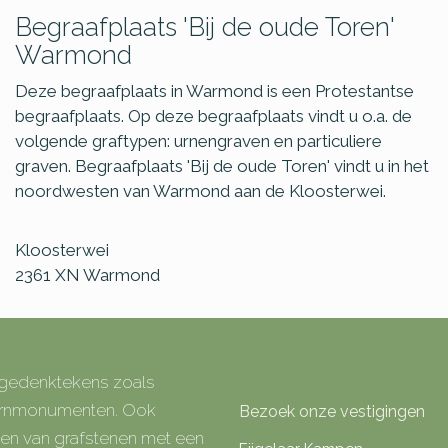
Begraafplaats 'Bij de oude Toren'
Warmond
Deze begraafplaats in Warmond is een Protestantse
begraafplaats. Op deze begraafplaats vindt u o.a. de
volgende graftypen: urnengraven en particuliere
graven. Begraafplaats 'Bij de oude Toren' vindt u in het
noordwesten van Warmond aan de Kloosterwei.
Kloosterwei
2361 XN
Warmond
e gedenktekens zoals
 urnmonumenten. Ook
Bezoek onze vestigingen
rken van grafstenen met een