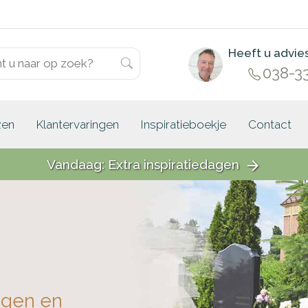
Heeft u advie
038-3
zen
Klantervaringen
Inspiratieboekje
Contact
Vandaag: Extra inspiratiedagen
arrow_forward
ngen en