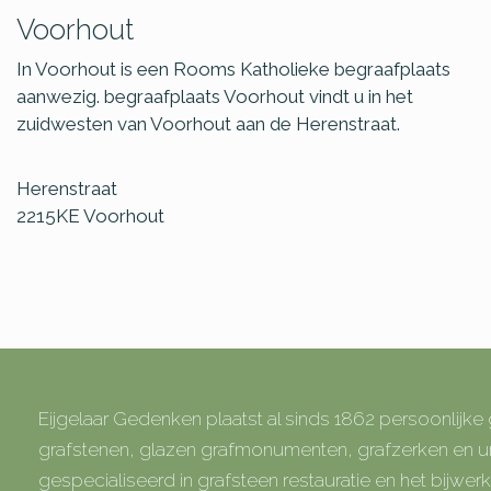
Voorhout
In Voorhout is een Rooms Katholieke begraafplaats
aanwezig. begraafplaats Voorhout vindt u in het
zuidwesten van Voorhout aan de Herenstraat.
Herenstraat
2215KE
Voorhout
Eijgelaar Gedenken plaatst al sinds 1862 persoonlijk
grafstenen, glazen grafmonumenten, grafzerken en
gespecialiseerd in grafsteen restauratie en het bijwe