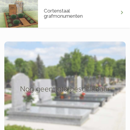
Cortenstaal
chevron_right
grafmonumenten