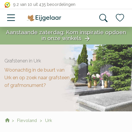
close
9.2 van 10
uit 435 beoordelingen
Aanstaande zaterdag: Kom inspiratie opdoen
in onze winkels
arrow_forward
close
Grafstenen in Urk
Woonachtig in de buurt van
Urk en op zoek naar grafsteen
of grafmonument?
Flevoland
Urk