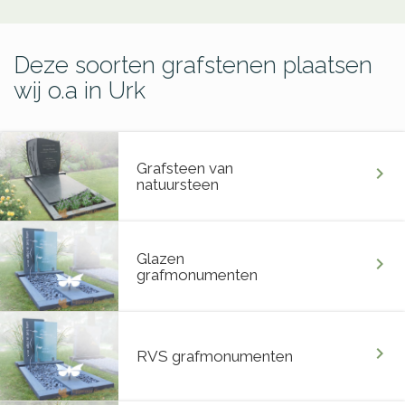
Deze soorten grafstenen plaatsen
wij o.a in Urk
Grafsteen van
chevron_right
natuursteen
Glazen
chevron_right
grafmonumenten
chevron_right
RVS grafmonumenten