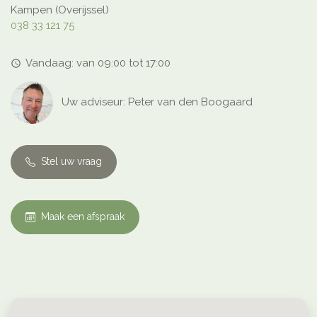
Kampen (Overijssel)
038 33 121 75
Vandaag: van 09:00 tot 17:00
access_time
Uw adviseur: Peter van den Boogaard
Stel uw vraag
Maak een afspraak