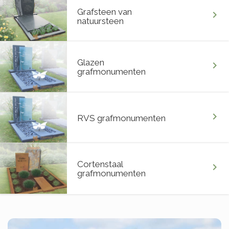
Grafsteen van
chevron_right
natuursteen
Glazen
chevron_right
grafmonumenten
chevron_right
RVS grafmonumenten
Cortenstaal
chevron_right
grafmonumenten