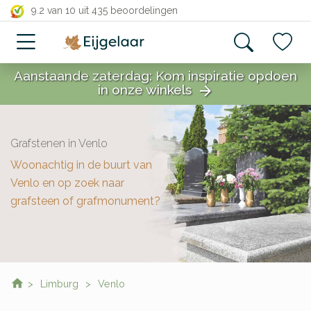
close
9.2 van 10
uit 435 beoordelingen
Aanstaande zaterdag: Kom inspiratie opdoen
in onze winkels
arrow_forward
close
Grafstenen in Venlo
Woonachtig in de buurt van
Venlo en op zoek naar
grafsteen of grafmonument?
Limburg
Venlo