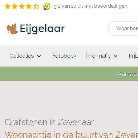
9.2 van 10
uit 435 beoordelingen
keyboard_arrow_down
keyboard_arrow_down
Collecties
Fotoboek
Informatie
Prij
Aansta
Grafstenen in Zevenaar
Woonachtig in de buurt van Zeve