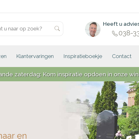
Heeft u advie
038-3
zen
Klantervaringen
Inspiratieboekje
Contact
ande zaterdag: Kom inspiratie opdoen in onze win
naar en