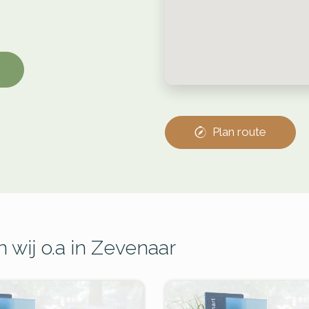
Plan route
 wij o.a in Zevenaar