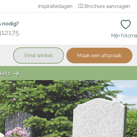
Inspiratiedagen
Brochure aanvragen
s nodig?
312175
Mijn fotom
Vind winkel
Maak een afspraak
kels
arrow_forward