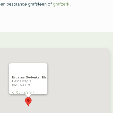
 een bestaande grafsteen of
grafzerk
.
Eijgelaar Gedenken Elst
Pascalweg 3
6662 NX Elst
0481 – 371 333