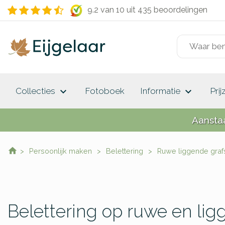
9.2 van 10
uit 435 beoordelingen
keyboard_arrow_down
keyboard_arrow_down
Collecties
Fotoboek
Informatie
Prij
Aansta
Persoonlijk maken
Belettering
Ruwe liggende graf
Belettering op ruwe en lig