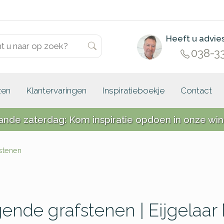
Heeft u advie
038-3
zen
Klantervaringen
Inspiratieboekje
Contact
ande zaterdag: Kom inspiratie opdoen in onze win
stenen
gende grafstenen | Eijgelaa